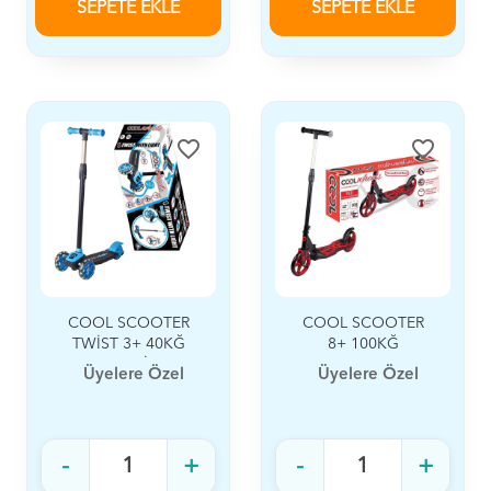
SEPETE EKLE
SEPETE EKLE
favorite_border
favorite_border
COOL SCOOTER
COOL SCOOTER
TWİST 3+ 40KĞ
8+ 100KĞ
MAVİ
Üyelere Özel
Üyelere Özel
-
+
-
+