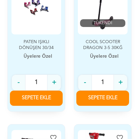
TÜKENDİ
PATEN IŞIKLI
COOL SCOOTER
DÖNÜŞEN 30/34
DRAGON 3-5 30KĞ
CANSPORT
Üyelere Özel
Üyelere Özel
-
+
-
+
SEPETE EKLE
SEPETE EKLE
favorite_border
favorite_border