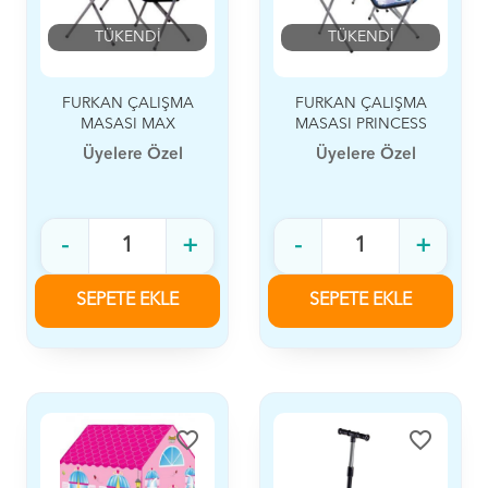
TÜKENDİ
TÜKENDİ
FURKAN ÇALIŞMA
FURKAN ÇALIŞMA
MASASI MAX
MASASI PRINCESS
SPEED
Üyelere Özel
Üyelere Özel
-
+
-
+
SEPETE EKLE
SEPETE EKLE
favorite_border
favorite_border