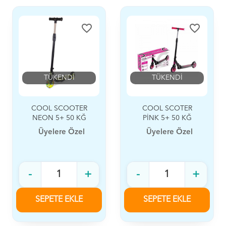
favorite_border
favorite_border
TÜKENDİ
TÜKENDİ
COOL SCOOTER
COOL SCOTER
NEON 5+ 50 KĞ
PİNK 5+ 50 KĞ
Üyelere Özel
Üyelere Özel
-
+
-
+
SEPETE EKLE
SEPETE EKLE