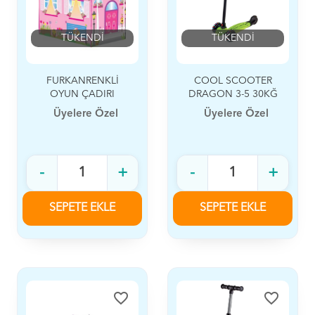
TÜKENDİ
TÜKENDİ
FURKANRENKLİ
COOL SCOOTER
OYUN ÇADIRI
DRAGON 3-5 30KĞ
Üyelere Özel
Üyelere Özel
-
+
-
+
SEPETE EKLE
SEPETE EKLE
favorite_border
favorite_border