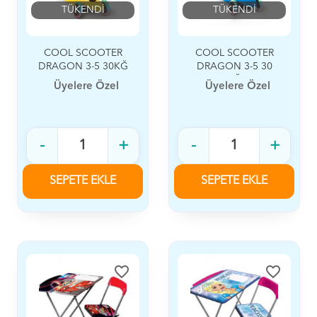
TÜKENDİ
TÜKENDİ
COOL SCOOTER
COOL SCOOTER
DRAGON 3-5 30KĞ
DRAGON 3-5 30
KĞ
Üyelere Özel
Üyelere Özel
-
+
-
+
SEPETE EKLE
SEPETE EKLE
favorite_border
favorite_border