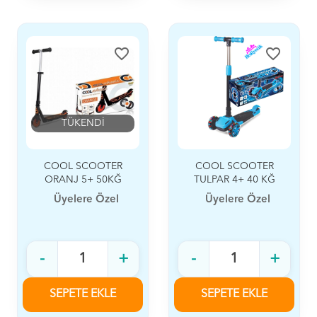
favorite_border
favorite_border
TÜKENDİ
COOL SCOOTER
COOL SCOOTER
ORANJ 5+ 50KĞ
TULPAR 4+ 40 KĞ
Üyelere Özel
Üyelere Özel
-
+
-
+
SEPETE EKLE
SEPETE EKLE