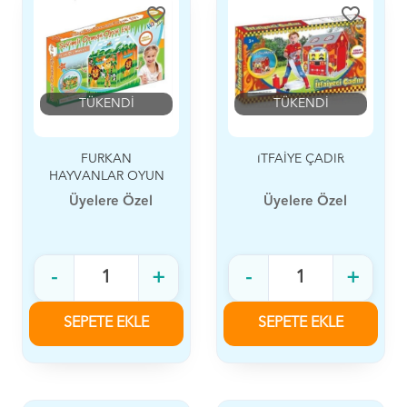
favorite_border
favorite_border
TÜKENDİ
TÜKENDİ
FURKAN
İTFAİYE ÇADIR
HAYVANLAR OYUN
ÇADIRI
Üyelere Özel
Üyelere Özel
-
+
-
+
SEPETE EKLE
SEPETE EKLE