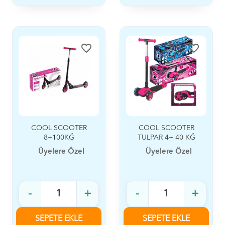
favorite_border
favorite_border
COOL SCOOTER
COOL SCOOTER
8+100KĞ
TULPAR 4+ 40 KĞ
PEMBE
Üyelere Özel
Üyelere Özel
-
+
-
+
SEPETE EKLE
SEPETE EKLE