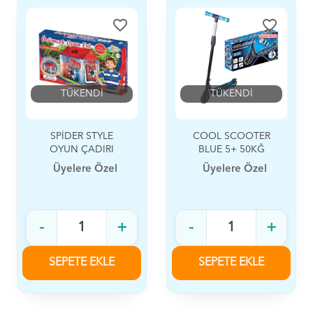
favorite_border
favorite_border
TÜKENDİ
TÜKENDİ
SPİDER STYLE
COOL SCOOTER
OYUN ÇADIRI
BLUE 5+ 50KĞ
Üyelere Özel
Üyelere Özel
-
+
-
+
SEPETE EKLE
SEPETE EKLE