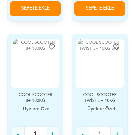
SEPETE EKLE
SEPETE EKLE
favorite_border
favorite_border
COOL SCOOTER
COOL SCOOTER
8+ 100KĞ
TWİST 3+ 40KĞ
SARI
Üyelere Özel
Üyelere Özel
-
+
-
+