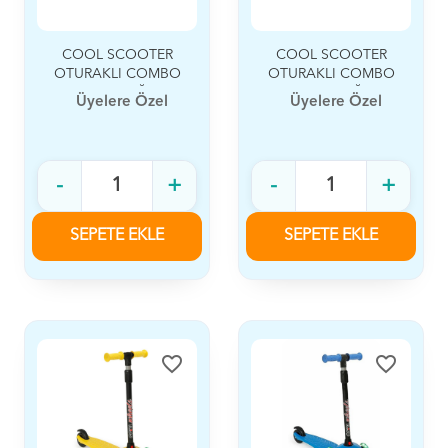
COOL SCOOTER
COOL SCOOTER
OTURAKLI COMBO
OTURAKLI COMBO
3-7 50KĞ
3-7 50 KĞ
Üyelere Özel
Üyelere Özel
-
+
-
+
SEPETE EKLE
SEPETE EKLE
favorite_border
favorite_border