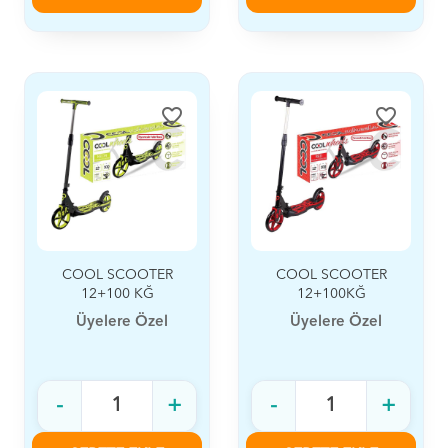
favorite_border
favorite_border
COOL SCOOTER
COOL SCOOTER
12+100 KĞ
12+100KĞ
Üyelere Özel
Üyelere Özel
-
+
-
+