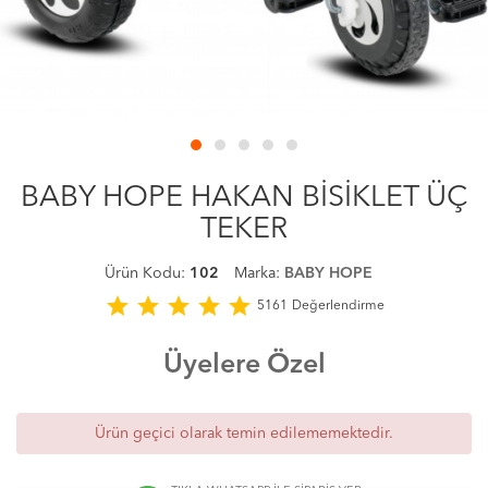
BABY HOPE HAKAN BİSİKLET ÜÇ
TEKER
Ürün Kodu:
102
Marka:
BABY HOPE
star
star
star
star
star
5161
Değerlendirme
Üyelere Özel
Ürün geçici olarak temin edilememektedir.