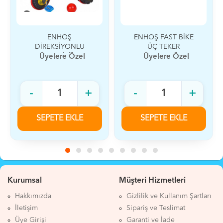
ENHOŞ
ENHOŞ FAST BİKE
DİREKSİYONLU
ÜÇ TEKER
POTALI BİSİKLET
Üyelere Özel
Üyelere Özel
-
+
-
+
SEPETE EKLE
SEPETE EKLE
Kurumsal
Müşteri Hizmetleri
Hakkımızda
Gizlilik ve Kullanım Şartları
İletişim
Sipariş ve Teslimat
Üye Girişi
Garanti ve İade