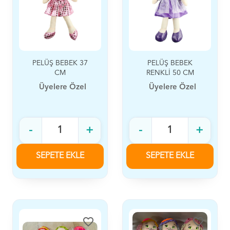
PELÜŞ BEBEK 37
PELÜŞ BEBEK
CM
RENKLİ 50 CM
Üyelere Özel
Üyelere Özel
-
+
-
+
SEPETE EKLE
SEPETE EKLE
favorite_border
favorite_border