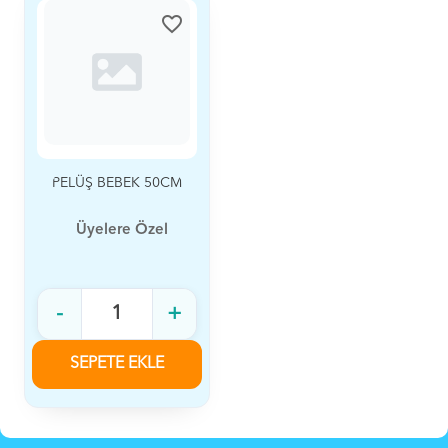
favorite_border
PELÜŞ BEBEK 50CM
Üyelere Özel
-
+
SEPETE EKLE