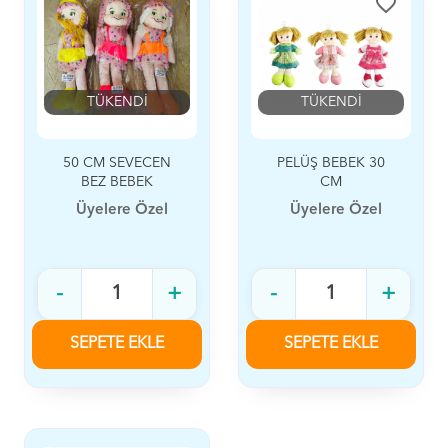
favorite_border
favorite_border
TÜKENDİ
TÜKENDİ
50 CM SEVECEN
PELÜŞ BEBEK 30
BEZ BEBEK
CM
Üyelere Özel
Üyelere Özel
-
+
-
+
SEPETE EKLE
SEPETE EKLE