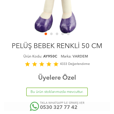
PELÜŞ BEBEK RENKLİ 50 CM
Ürün Kodu:
AY950C
Marka:
VARDEM
star
star
star
star
star
4333
Değerlendirme
Üyelere Özel
Bu ürün stoklarımızda mevcuttur.
TIKLA WHATSAPP İLE SİPARİŞ VER
0530 327 77 42