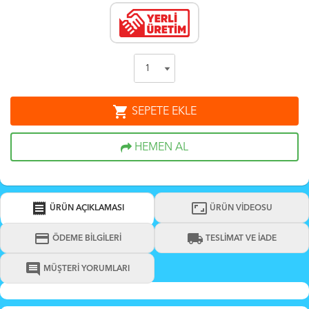
shopping_cart
SEPETE EKLE
HEMEN AL
receipt
aspect_ratio
ÜRÜN AÇIKLAMASI
ÜRÜN VİDEOSU
credit_card
local_shipping
ÖDEME BİLGİLERİ
TESLİMAT VE İADE
comment
MÜŞTERİ YORUMLARI