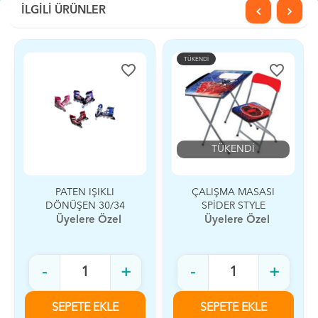
İLGİLİ ÜRÜNLER
TÜKENDİ
TÜKENDİ
favorite_border
favorite_border
TÜKENDİ
TÜKENDİ
ÇALIŞMA MASASI
CANSPORT DESENLİ
SPİDER STYLE
KAYKAY
Üyelere Özel
Üyelere Özel
-
+
-
+
SEPETE EKLE
SEPETE EKLE