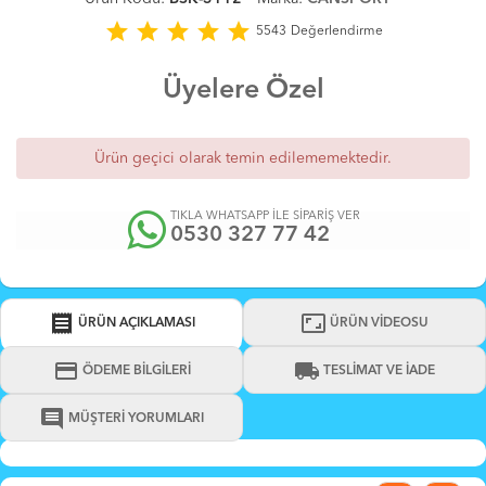
star
star
star
star
star
5543
Değerlendirme
Üyelere Özel
Ürün geçici olarak temin edilememektedir.
TIKLA WHATSAPP İLE SİPARİŞ VER
0530 327 77 42
receipt
aspect_ratio
ÜRÜN AÇIKLAMASI
ÜRÜN VİDEOSU
credit_card
local_shipping
ÖDEME BİLGİLERİ
TESLİMAT VE İADE
comment
MÜŞTERİ YORUMLARI