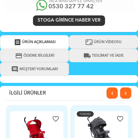
TIKLA WHATSAPP İLE SİPARİŞ VER
0530 327 77 42
STOGA GIRINCE HABER VER
receipt
aspect_ratio
ÜRÜN AÇIKLAMASI
ÜRÜN VİDEOSU
credit_card
local_shipping
ÖDEME BİLGİLERİ
TESLİMAT VE İADE
comment
MÜŞTERİ YORUMLARI
İLGİLİ ÜRÜNLER
TÜKENDİ
TÜ
favorite_border
favorite_border