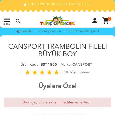
TUNÇ OYUNCAK TOPTAN SATIŞ SİTESİ
menu
person
shopping_cart
0
search
menü
anasayfa
çocuk gereçleri̇
bebek arabalari puset
TÜKENDİ
favorite_border
CANSPORT TRAMBOLİN FİLELİ
BÜYÜK BOY
Ürün Kodu:
BST-1500
Marka:
CANSPORT
star
star
star
star
star
5618
Değerlendirme
Üyelere Özel
Ürün geçici olarak temin edilememektedir.