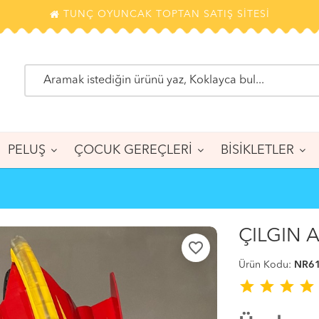
TUNÇ OYUNCAK TOPTAN SATIŞ SİTESİ
PELUŞ
ÇOCUK GEREÇLERİ
BİSİKLETLER
ÇILGIN 
favorite_border
Ürün Kodu:
NR61
star
star
star
star