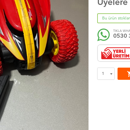
Üyelere
Bu ürün stokla
TIKLA WHA
0530 
shoppi