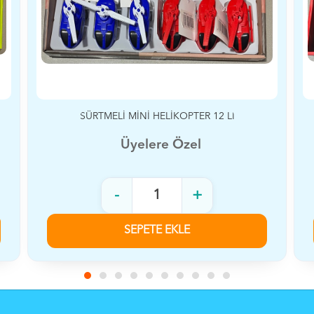
MİNİ UÇUK 12 Lİ
Üyelere Özel
-
+
SEPETE EKLE