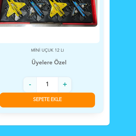
METAL ARABA KARMA
SÜR
Üyelere Özel
-
+
SEPETE EKLE