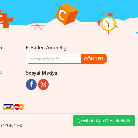
er
E-Bülten Aboneliği
İ
Sosyal Medya
WhatsApp Destek Hattı
UNÇ OYUNCAK