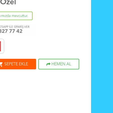
 Özel
rımızda mevcuttur.
TSAPP İLE SİPARİŞ VER
327 77 42
ng_cart
SEPETE EKLE
HEMEN AL