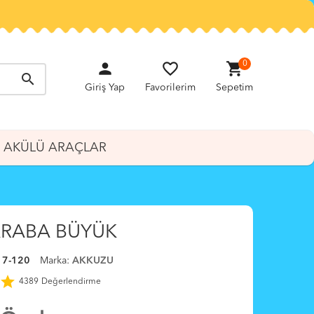
person
favorite_border
shopping_cart
0
search
Giriş Yap
Favorilerim
Sepetim
AKÜLÜ ARAÇLAR
ARABA BÜYÜK
7-120
Marka:
AKKUZU
star
4389
Değerlendirme