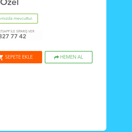
 Özel
rımızda mevcuttur.
TSAPP İLE SİPARİŞ VER
327 77 42
ng_cart
SEPETE EKLE
HEMEN AL