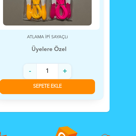
5 NOPLS FUTBOL TOPU 200 GR
Üyelere Özel
-
+
SEPETE EKLE