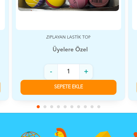
ATLAMA İPİ SAYAÇLI
Üyelere Özel
-
+
SEPETE EKLE