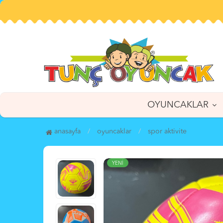
OYUNCAKLAR
anasayfa
oyuncaklar
spor akti̇vi̇te
YENİ