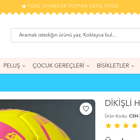
TUNÇ OYUNCAK TOPTAN SATIŞ SİTESİ
PELUŞ
ÇOCUK GEREÇLERİ
BİSİKLETLER
DİKİŞLİ
favorite_border
Ürün Kodu:
CSH-
star
star
star
star