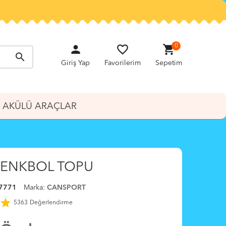
person
favorite_border
shopping_cart
0
search
Giriş Yap
Favorilerim
Sepetim
AKÜLÜ ARAÇLAR
 HENKBOL TOPU
7771
Marka:
CANSPORT
star
5363
Değerlendirme