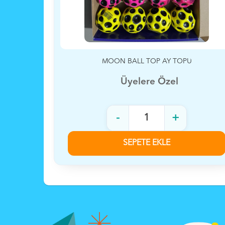
U
ZIPLAYAN LASTİK TOP
Üyelere Özel
-
+
SEPETE EKLE