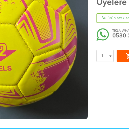
Üyelere
Bu ürün stokla
TIKLA WHA
0530 
shoppi