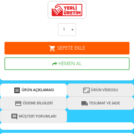
shopping_cart
SEPETE EKLE
HEMEN AL
receipt
aspect_ratio
ÜRÜN AÇIKLAMASI
ÜRÜN VİDEOSU
credit_card
local_shipping
ÖDEME BİLGİLERİ
TESLİMAT VE İADE
comment
MÜŞTERİ YORUMLARI