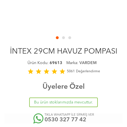
İNTEX 29CM HAVUZ POMPASI
Ürün Kodu:
69613
Marka:
VARDEM
star
star
star
star
star
5061
Değerlendirme
Üyelere Özel
Bu ürün stoklarımızda mevcuttur.
TIKLA WHATSAPP İLE SİPARİŞ VER
0530 327 77 42