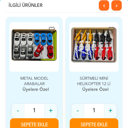
İLGİLİ ÜRÜNLER
favorite_border
favorite_border
SÜRTMELİ MİNİ
MİNİ UÇUK 12 Lİ
HELİKOPTER 12 Lİ
Üyelere Özel
Üyelere Özel
-
+
-
+
SEPETE EKLE
SEPETE EKLE