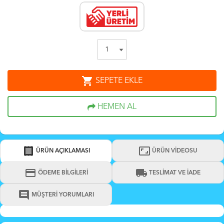
shopping_cart
SEPETE EKLE
HEMEN AL
receipt
aspect_ratio
ÜRÜN AÇIKLAMASI
ÜRÜN VİDEOSU
credit_card
local_shipping
ÖDEME BİLGİLERİ
TESLİMAT VE İADE
comment
MÜŞTERİ YORUMLARI