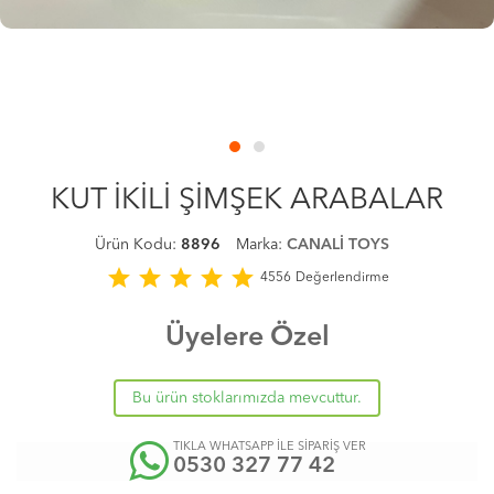
KUT İKİLİ ŞİMŞEK ARABALAR
Ürün Kodu:
8896
Marka:
CANALİ TOYS
star
star
star
star
star
4556
Değerlendirme
Üyelere Özel
Bu ürün stoklarımızda mevcuttur.
TIKLA WHATSAPP İLE SİPARİŞ VER
0530 327 77 42