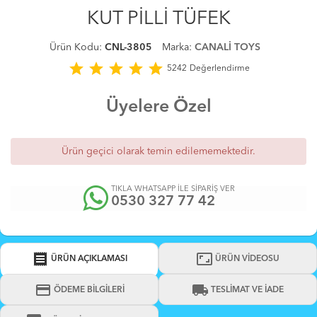
KUT PİLLİ TÜFEK
Ürün Kodu:
CNL-3805
Marka:
CANALİ TOYS
star
star
star
star
star
5242
Değerlendirme
Üyelere Özel
Ürün geçici olarak temin edilememektedir.
TIKLA WHATSAPP İLE SİPARİŞ VER
0530 327 77 42
receipt
aspect_ratio
ÜRÜN AÇIKLAMASI
ÜRÜN VİDEOSU
credit_card
local_shipping
ÖDEME BİLGİLERİ
TESLİMAT VE İADE