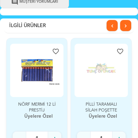
comment
MÜŞTERİ YORUMLARI
İLGİLİ ÜRÜNLER
favorite_border
favorite_border
NÖRF MERMİ 12 Lİ
PİLLİ TARAMALI
PRESTİJ
SİLAH POŞETTE
Üyelere Özel
Üyelere Özel