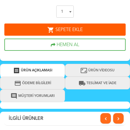
shopping_cart
SEPETE EKLE
HEMEN AL
receipt
aspect_ratio
ÜRÜN AÇIKLAMASI
ÜRÜN VİDEOSU
credit_card
local_shipping
ÖDEME BİLGİLERİ
TESLİMAT VE İADE
comment
MÜŞTERİ YORUMLARI
İLGİLİ ÜRÜNLER