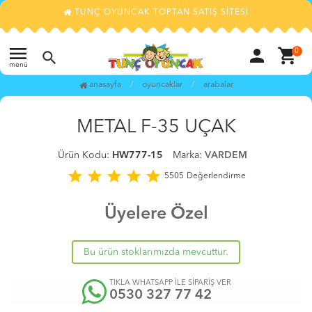
TUNÇ OYUNCAK TOPTAN SATIŞ SİTESİ
menu
person
shopping_cart
0
search
menü
anasayfa
oyuncaklar
arabalar
favorite_border
METAL F-35 UÇAK
Ürün Kodu:
HW777-15
Marka:
VARDEM
star
star
star
star
star
5505
Değerlendirme
Üyelere Özel
Bu ürün stoklarımızda mevcuttur.
TIKLA WHATSAPP İLE SİPARİŞ VER
0530 327 77 42