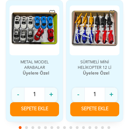
favorite_border
favorite_border
METAL MODEL
SÜRTMELİ MİNİ
ARABALAR
HELİKOPTER 12 Lİ
Üyelere Özel
Üyelere Özel
-
+
-
+
SEPETE EKLE
SEPETE EKLE