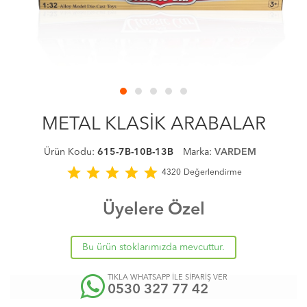
METAL KLASİK ARABALAR
Ürün Kodu:
615-7B-10B-13B
Marka:
VARDEM
star
star
star
star
star
4320
Değerlendirme
Üyelere Özel
Bu ürün stoklarımızda mevcuttur.
TIKLA WHATSAPP İLE SİPARİŞ VER
0530 327 77 42