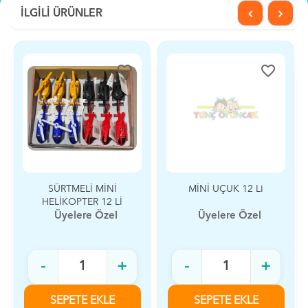
İLGİLİ ÜRÜNLER
favorite_border
favorite_border
SÜRTMELİ MİNİ
MİNİ UÇUK 12 Lİ
HELİKOPTER 12 Lİ
Üyelere Özel
Üyelere Özel
-
+
-
+
SEPETE EKLE
SEPETE EKLE