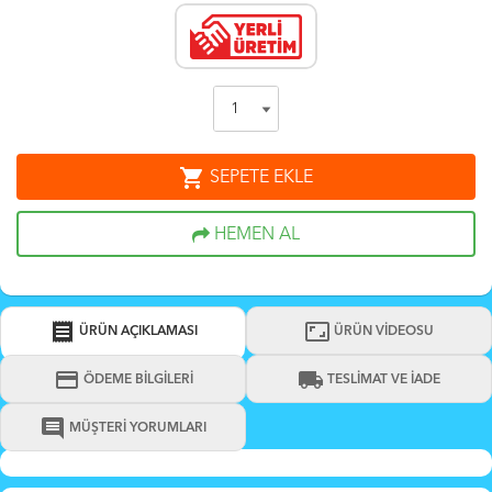
shopping_cart
SEPETE EKLE
HEMEN AL
receipt
aspect_ratio
ÜRÜN AÇIKLAMASI
ÜRÜN VİDEOSU
credit_card
local_shipping
ÖDEME BİLGİLERİ
TESLİMAT VE İADE
comment
MÜŞTERİ YORUMLARI