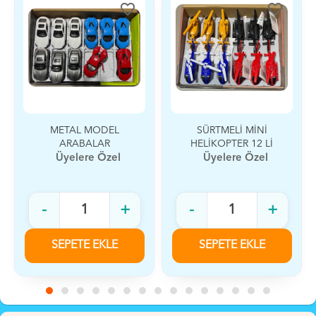
favorite_border
favorite_border
METAL MODEL
SÜRTMELİ MİNİ
ARABALAR
HELİKOPTER 12 Lİ
Üyelere Özel
Üyelere Özel
-
+
-
+
SEPETE EKLE
SEPETE EKLE