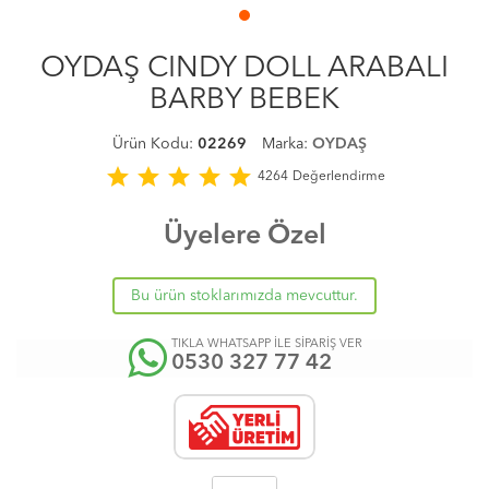
OYDAŞ CINDY DOLL ARABALI
BARBY BEBEK
Ürün Kodu:
02269
Marka:
OYDAŞ
star
star
star
star
star
4264
Değerlendirme
Üyelere Özel
Bu ürün stoklarımızda mevcuttur.
TIKLA WHATSAPP İLE SİPARİŞ VER
0530 327 77 42