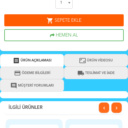
shopping_cart
SEPETE EKLE
HEMEN AL
receipt
aspect_ratio
ÜRÜN AÇIKLAMASI
ÜRÜN VİDEOSU
credit_card
local_shipping
ÖDEME BİLGİLERİ
TESLİMAT VE İADE
comment
MÜŞTERİ YORUMLARI
İLGİLİ ÜRÜNLER