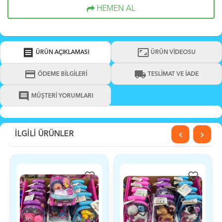
HEMEN AL
receipt
aspect_ratio
ÜRÜN AÇIKLAMASI
ÜRÜN VİDEOSU
credit_card
local_shipping
ÖDEME BİLGİLERİ
TESLİMAT VE İADE
comment
MÜŞTERİ YORUMLARI
İLGİLİ ÜRÜNLER
orite_border
favorite_border
favorite_border