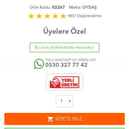
Ürün Kodu:
02267
Marka:
OYDAŞ
star
star
star
star
star
4857
Değerlendirme
Üyelere Özel
Bu ürün stoklarımızda mevcuttur.
TIKLA WHATSAPP İLE SİPARİŞ VER
0530 327 77 42
shopping_cart
SEPETE EKLE