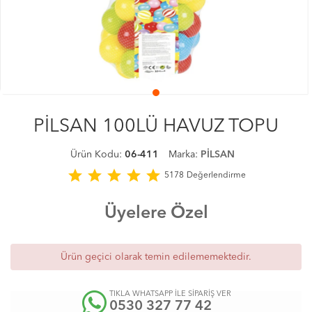
PİLSAN 100LÜ HAVUZ TOPU
Ürün Kodu:
06-411
Marka:
PİLSAN
star
star
star
star
star
5178
Değerlendirme
Üyelere Özel
Ürün geçici olarak temin edilememektedir.
TIKLA WHATSAPP İLE SİPARİŞ VER
0530 327 77 42