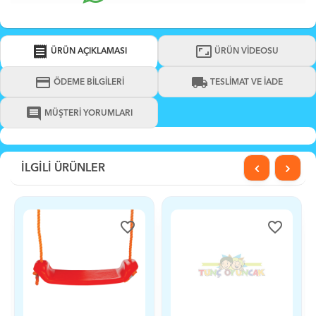
receipt
aspect_ratio
ÜRÜN AÇIKLAMASI
ÜRÜN VİDEOSU
credit_card
local_shipping
ÖDEME BİLGİLERİ
TESLİMAT VE İADE
comment
MÜŞTERİ YORUMLARI
İLGİLİ ÜRÜNLER
favorite_border
favorite_border