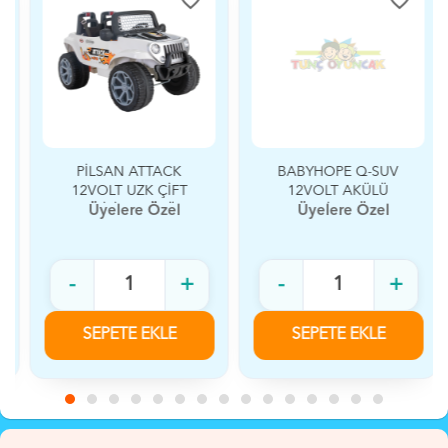
PİLSAN ATTACK
BABYHOPE Q-SUV
12VOLT UZK ÇİFT
12VOLT AKÜLÜ
KİŞİLİK AKÜLÜ
SİYAH
Üyelere Özel
Üyelere Özel
ARABA
-
+
-
+
SEPETE EKLE
SEPETE EKLE