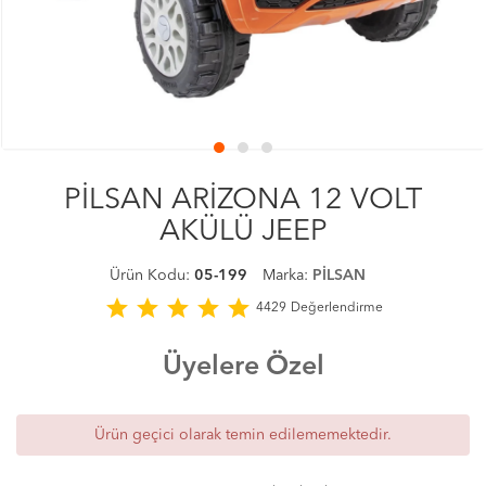
PİLSAN ARİZONA 12 VOLT
AKÜLÜ JEEP
Ürün Kodu:
05-199
Marka:
PİLSAN
star
star
star
star
star
4429
Değerlendirme
Üyelere Özel
Ürün geçici olarak temin edilememektedir.