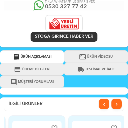
TIKLA WHATSAPP İLE SİPARİŞ VER
0530 327 77 42
STOGA GIRINCE HABER VER
receipt
aspect_ratio
ÜRÜN AÇIKLAMASI
ÜRÜN VİDEOSU
credit_card
local_shipping
ÖDEME BİLGİLERİ
TESLİMAT VE İADE
comment
MÜŞTERİ YORUMLARI
İLGİLİ ÜRÜNLER
favorite_border
favorite_border