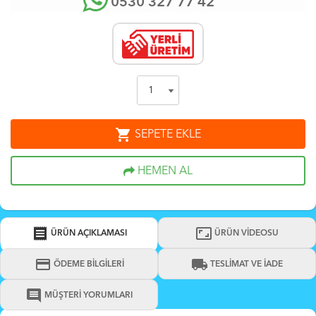
0530 327 77 42
shopping_cart
SEPETE EKLE
HEMEN AL
receipt
aspect_ratio
ÜRÜN AÇIKLAMASI
ÜRÜN VİDEOSU
credit_card
local_shipping
ÖDEME BİLGİLERİ
TESLİMAT VE İADE
comment
MÜŞTERİ YORUMLARI