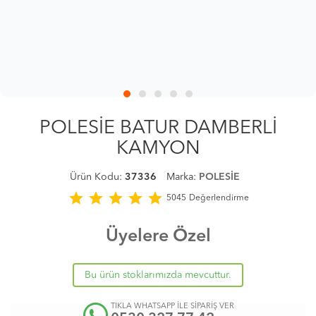
POLESİE BATUR DAMBERLİ
KAMYON
Ürün Kodu:
37336
Marka:
POLESİE
star
star
star
star
star
5045
Değerlendirme
Üyelere Özel
Bu ürün stoklarımızda mevcuttur.
TIKLA WHATSAPP İLE SİPARİŞ VER