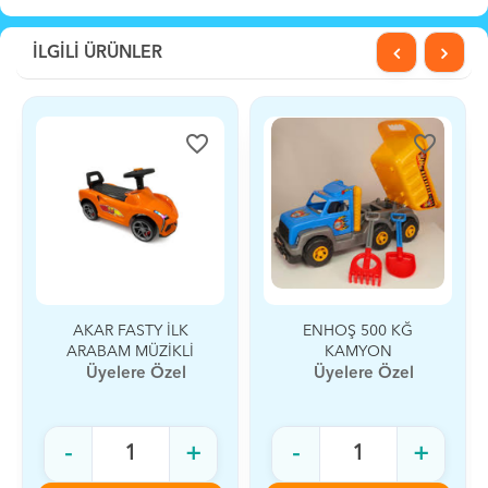
İLGİLİ ÜRÜNLER
favorite_border
favorite_border
fa
 İLK
ENHOŞ 500 KĞ
ENHOŞ 1000 K
ZİKLİ
KAMYON
KAMYON
Özel
Üyelere Özel
Üyelere Özel
+
-
+
-