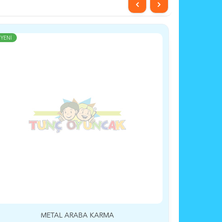
YENİ
YENİ
METAL ARABA KARMA
SÜR