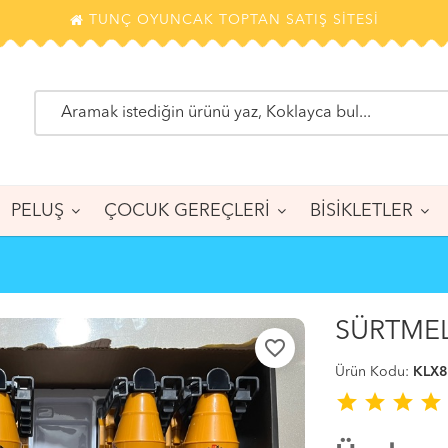
TUNÇ OYUNCAK TOPTAN SATIŞ SİTESİ
PELUŞ
ÇOCUK GEREÇLERİ
BİSİKLETLER
SÜRTMEL
favorite_border
Ürün Kodu:
KLX8
star
star
star
star