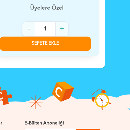
Üyelere Özel
-
+
SEPETE EKLE
er
E-Bülten Aboneliği