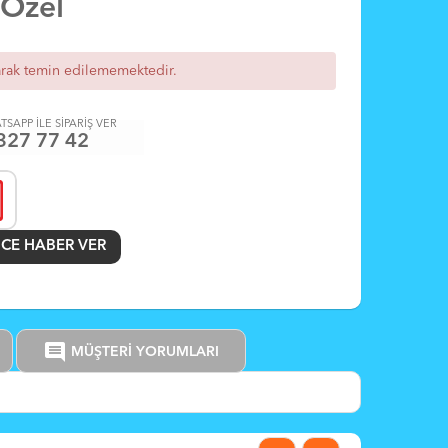
 Özel
arak temin edilememektedir.
TSAPP İLE SİPARİŞ VER
327 77 42
CE HABER VER
comment
MÜŞTERİ YORUMLARI