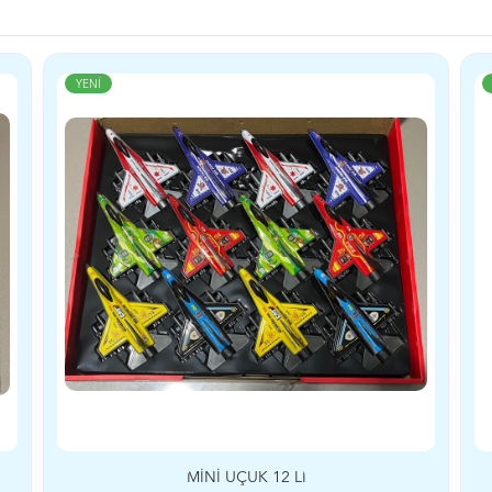
YENİ
MİNİ UÇUK 12 Lİ