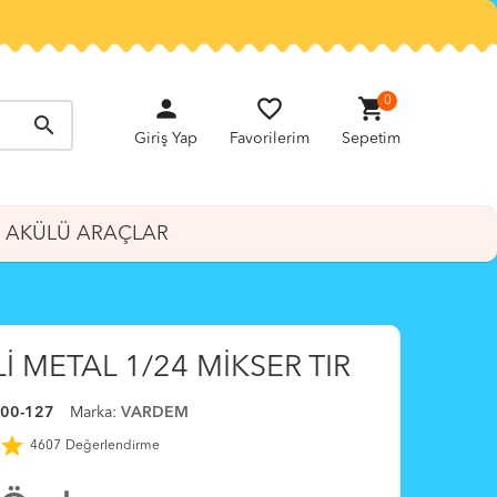
person
favorite_border
shopping_cart
0
search
Giriş Yap
Favorilerim
Sepetim
AKÜLÜ ARAÇLAR
İ METAL 1/24 MİKSER TIR
00-127
Marka:
VARDEM
star
4607
Değerlendirme