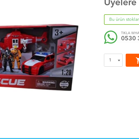
Üyelere
Bu ürün stokla
TIKLA WHA
0530 
shoppi