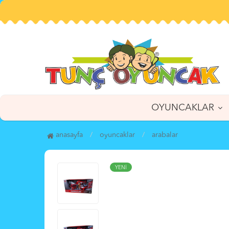
OYUNCAKLAR
anasayfa
oyuncaklar
arabalar
YENİ