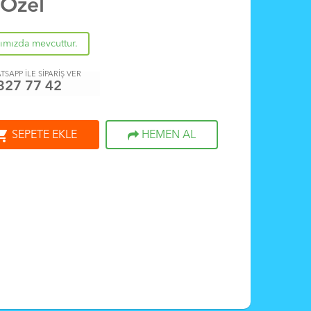
 Özel
rımızda mevcuttur.
TSAPP İLE SİPARİŞ VER
327 77 42
ng_cart
SEPETE EKLE
HEMEN AL