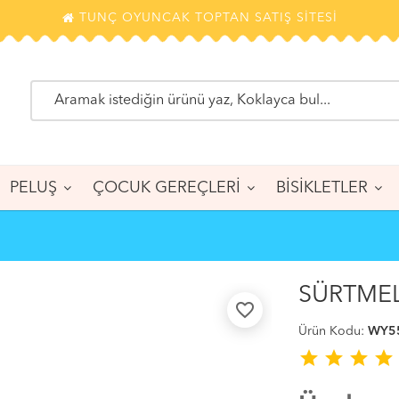
TUNÇ OYUNCAK TOPTAN SATIŞ SİTESİ
PELUŞ
ÇOCUK GEREÇLERİ
BİSİKLETLER
SÜRTMELİ
favorite_border
Ürün Kodu:
WY5
star
star
star
star