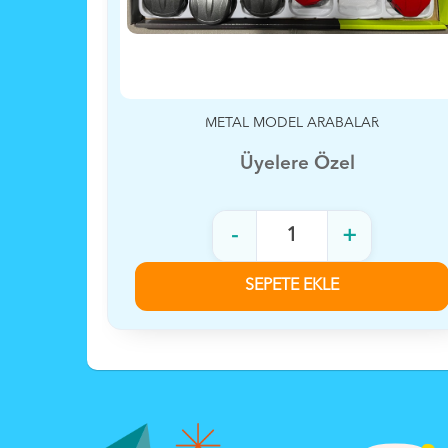
SÜRTMELİ MİNİ HELİKOPTER 12 Lİ
Üyelere Özel
-
+
SEPETE EKLE