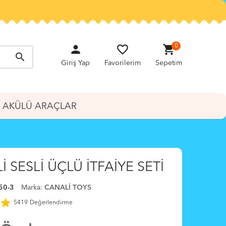
person
favorite_border
shopping_cart
0
search
Giriş Yap
Favorilerim
Sepetim
AKÜLÜ ARAÇLAR
 SESLİ ÜÇLÜ İTFAİYE SETİ
50-3
Marka:
CANALİ TOYS
star
5419
Değerlendirme