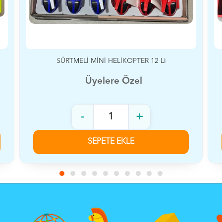
MİNİ UÇUK 12 Lİ
Üyelere Özel
-
+
SEPETE EKLE