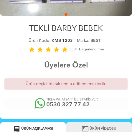
TEKLİ BARBY BEBEK
Ürün Kodu:
KMB-1203
Marka:
BEST
star
star
star
star
star
5381
Değerlendirme
Üyelere Özel
Ürün geçici olarak temin edilememektedir.
TIKLA WHATSAPP İLE SİPARİŞ VER
0530 327 77 42
receipt
aspect_ratio
ÜRÜN AÇIKLAMASI
ÜRÜN VİDEOSU