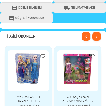
credit_card
local_shipping
ÖDEME BİLGİLERİ
TESLİMAT VE İADE
comment
MÜŞTERİ YORUMLARI
İLGİLİ ÜRÜNLER
favorite_border
favorite_border
VAKUMDA 2 Lİ
OYDAŞ OYUN
FROZEN BEBEK
ARKADAŞIM KÖPEK