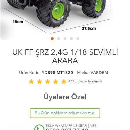
UK FF ŞRZ 2,4G 1/18 SEVİMLİ
ARABA
Ürün Kodu:
YD898-MT1820
Marka:
VARDEM
star
star
star
star
star
4648
Değerlendirme
Üyelere Özel
Bu ürün stoklarımızda mevcuttur.
TIKLA WHATSAPP İLE SİPARİŞ VER