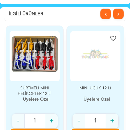
İLGİLİ ÜRÜNLER
favorite_border
favorite_border
SÜRTMELİ MİNİ
MİNİ UÇUK 12 Lİ
HELİKOPTER 12 Lİ
Üyelere Özel
Üyelere Özel
-
+
-
+