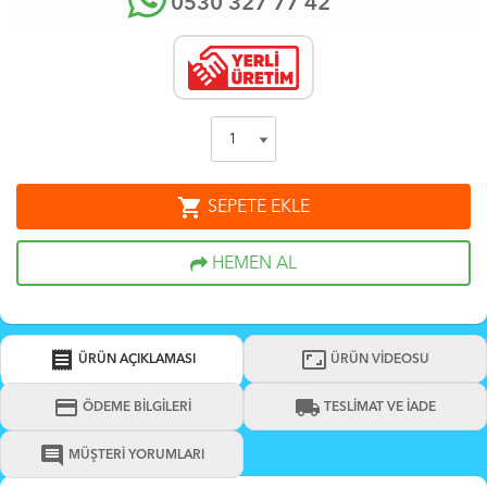
0530 327 77 42
shopping_cart
SEPETE EKLE
HEMEN AL
receipt
aspect_ratio
ÜRÜN AÇIKLAMASI
ÜRÜN VİDEOSU
credit_card
local_shipping
ÖDEME BİLGİLERİ
TESLİMAT VE İADE
comment
MÜŞTERİ YORUMLARI