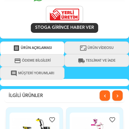
STOGA GIRINCE HABER VER
receipt
aspect_ratio
ÜRÜN AÇIKLAMASI
ÜRÜN VİDEOSU
credit_card
local_shipping
ÖDEME BİLGİLERİ
TESLİMAT VE İADE
comment
MÜŞTERİ YORUMLARI
İLGİLİ ÜRÜNLER
favorite_border
favorite_border