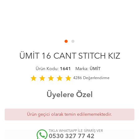
ÜMİT 16 CANT STITCH KIZ
Ürün Kodu:
1641
Marka:
ÜMİT
star
star
star
star
star
4286
Değerlendirme
Üyelere Özel
Ürün geçici olarak temin edilememektedir.
TIKLA WHATSAPP İLE SİPARİŞ VER
0530 327 77 42