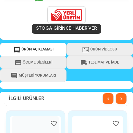
STOGA GIRINCE HABER VER
receipt
aspect_ratio
ÜRÜN AÇIKLAMASI
ÜRÜN VİDEOSU
credit_card
local_shipping
ÖDEME BİLGİLERİ
TESLİMAT VE İADE
comment
MÜŞTERİ YORUMLARI
İLGİLİ ÜRÜNLER
favorite_border
favorite_border