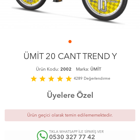
ÜMİT 20 CANT TREND Y
Ürün Kodu:
2002
Marka:
ÜMİT
star
star
star
star
star
4289
Değerlendirme
Üyelere Özel
Ürün geçici olarak temin edilememektedir.
TIKLA WHATSAPP İLE SİPARİŞ VER
0530 327 77 42