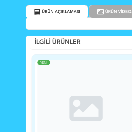
receipt
aspect_ratio
ÜRÜN AÇIKLAMASI
ÜRÜN VİDEO
İLGİLİ ÜRÜNLER
YENİ