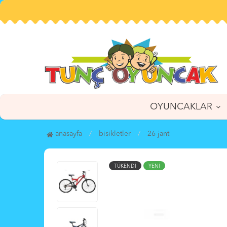
OYUNCAKLAR
anasayfa
bi̇si̇kletler
26 jant
TÜKENDİ
YENİ