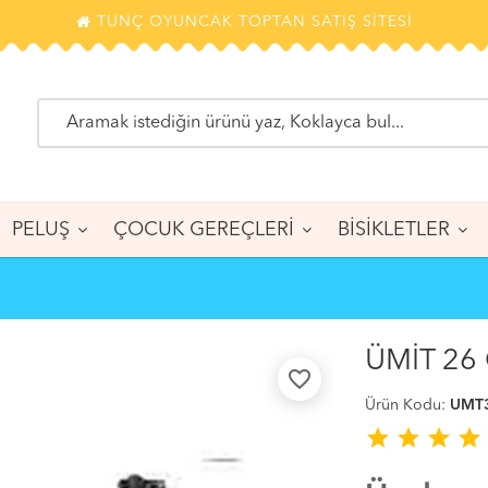
TUNÇ OYUNCAK TOPTAN SATIŞ SİTESİ
PELUŞ
ÇOCUK GEREÇLERİ
BİSİKLETLER
ÜMİT 26
favorite_border
Ürün Kodu:
UMT
star
star
star
star