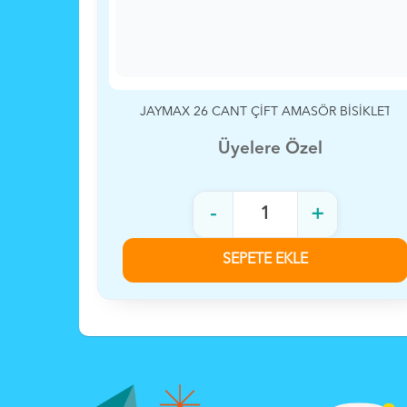
İSİKLET
ÜMİT 26 CANT EXPLORER
Üyelere Özel
-
+
SEPETE EKLE