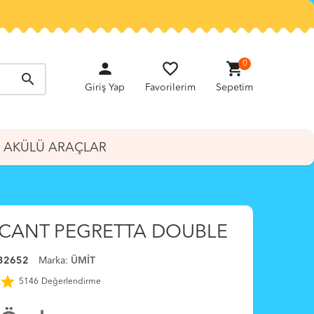
person
favorite_border
shopping_cart
0
search
Giriş Yap
Favorilerim
Sepetim
AKÜLÜ ARAÇLAR
 CANT PEGRETTA DOUBLE
32652
Marka:
ÜMİT
star
5146
Değerlendirme