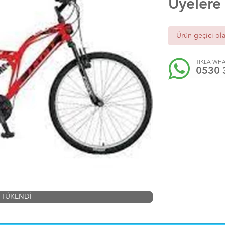
Üyelere
Ürün geçici ol
TIKLA WHA
0530 
TÜKENDİ