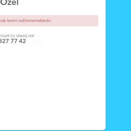
 Özel
arak temin edilememektedir.
TSAPP İLE SİPARİŞ VER
327 77 42