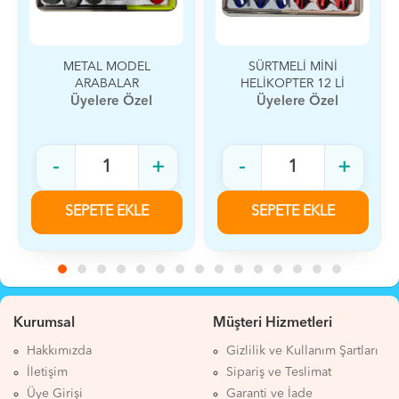
SÜRTMELİ MİNİ
MİNİ UÇUK 12 Lİ
HELİKOPTER 12 Lİ
Üyelere Özel
Üyelere Özel
-
+
-
+
SEPETE EKLE
SEPETE EKLE
Kurumsal
Müşteri Hizmetleri
Hakkımızda
Gizlilik ve Kullanım Şartları
İletişim
Sipariş ve Teslimat
Üye Girişi
Garanti ve İade