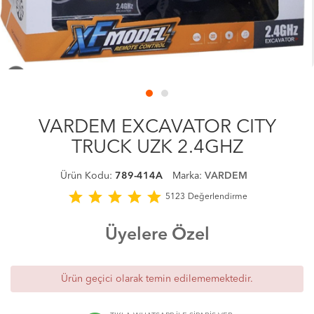
VARDEM EXCAVATOR CITY
TRUCK UZK 2.4GHZ
Ürün Kodu:
789-414A
Marka:
VARDEM
star
star
star
star
star
5123
Değerlendirme
Üyelere Özel
Ürün geçici olarak temin edilememektedir.