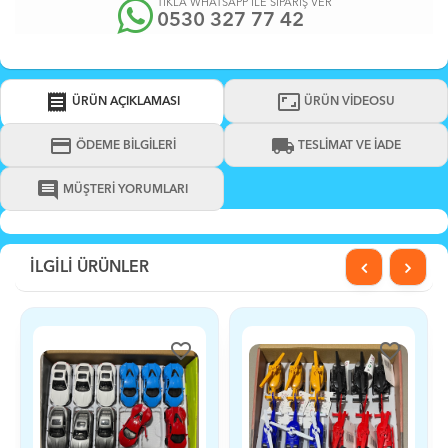
TIKLA WHATSAPP İLE SİPARİŞ VER
0530 327 77 42
receipt
aspect_ratio
ÜRÜN AÇIKLAMASI
ÜRÜN VİDEOSU
credit_card
local_shipping
ÖDEME BİLGİLERİ
TESLİMAT VE İADE
comment
MÜŞTERİ YORUMLARI
İLGİLİ ÜRÜNLER
favorite_border
favorite_border