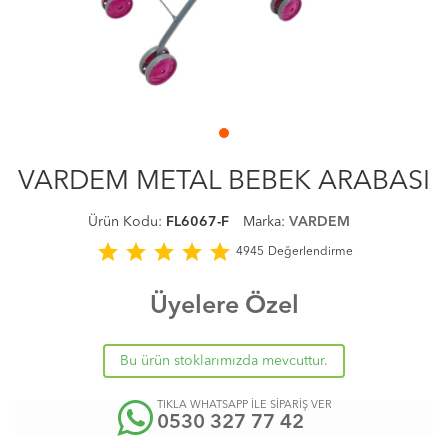
VARDEM METAL BEBEK ARABASI
Ürün Kodu:
FL6067-F
Marka:
VARDEM
star
star
star
star
star
4945
Değerlendirme
Üyelere Özel
Bu ürün stoklarımızda mevcuttur.
TIKLA WHATSAPP İLE SİPARİŞ VER
0530 327 77 42