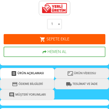
shopping_cart
SEPETE EKLE
HEMEN AL
receipt
aspect_ratio
ÜRÜN AÇIKLAMASI
ÜRÜN VİDEOSU
credit_card
local_shipping
ÖDEME BİLGİLERİ
TESLİMAT VE İADE
comment
MÜŞTERİ YORUMLARI