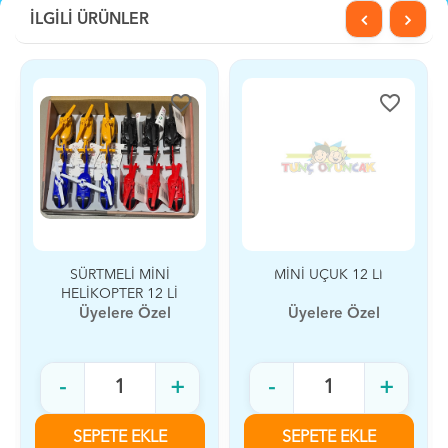
İLGİLİ ÜRÜNLER
favorite_border
favorite_border
SÜRTMELİ MİNİ
MİNİ UÇUK 12 Lİ
HELİKOPTER 12 Lİ
Üyelere Özel
Üyelere Özel
-
+
-
+
SEPETE EKLE
SEPETE EKLE