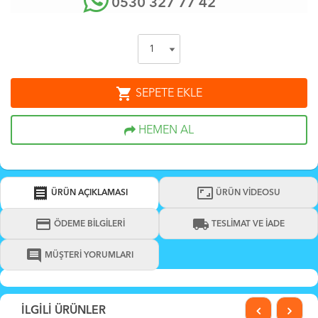
0530 327 77 42
shopping_cart
SEPETE EKLE
HEMEN AL
receipt
aspect_ratio
ÜRÜN AÇIKLAMASI
ÜRÜN VİDEOSU
credit_card
local_shipping
ÖDEME BİLGİLERİ
TESLİMAT VE İADE
comment
MÜŞTERİ YORUMLARI
İLGİLİ ÜRÜNLER