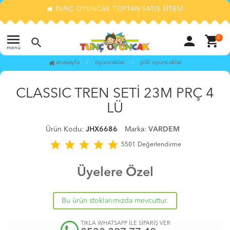
TUNÇ OYUNCAK TOPTAN SATIŞ SİTESİ
menu
person
shopping_cart
0
search
menü
anasayfa
oyuncaklar
pi̇lli̇ oyuncaklar
favorite_border
CLASSIC TREN SETİ 23M PRÇ 4
LÜ
Ürün Kodu:
JHX6686
Marka:
VARDEM
star
star
star
star
star
5501
Değerlendirme
Üyelere Özel
Bu ürün stoklarımızda mevcuttur.
TIKLA WHATSAPP İLE SİPARİŞ VER