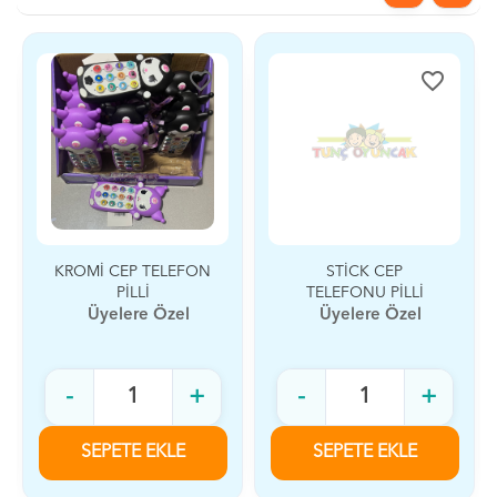
favorite_border
favorite_border
KROMİ CEP TELEFON
STİCK CEP
PİLLİ
TELEFONU PİLLİ
Üyelere Özel
Üyelere Özel
-
+
-
+
SEPETE EKLE
SEPETE EKLE