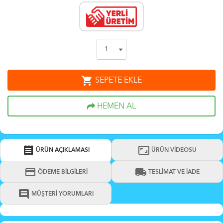
shopping_cart
SEPETE EKLE
HEMEN AL
receipt
aspect_ratio
ÜRÜN AÇIKLAMASI
ÜRÜN VİDEOSU
credit_card
local_shipping
ÖDEME BİLGİLERİ
TESLİMAT VE İADE
comment
MÜŞTERİ YORUMLARI