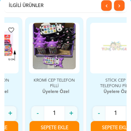
İLGİLİ ÜRÜNLER
favorite_border
favorite_border
KROMİ CEP TELEFON
STİCK CEP
PİLLİ
TELEFONU PİLLİ
Üyelere Özel
Üyelere Özel
-
+
-
+
SEPETE EKLE
SEPETE EKLE