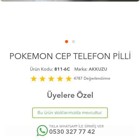
POKEMON CEP TELEFON PİLLİ
Ürün Kodu:
811-6C
Marka:
AKKUZU
star
star
star
star
star
4787
Değerlendirme
Üyelere Özel
Bu ürün stoklarımızda mevcuttur.
TIKLA WHATSAPP İLE SİPARİŞ VER
0530 327 77 42