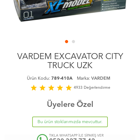
VARDEM EXCAVATOR CITY
TRUCK UZK
Ürün Kodu:
789-410A
Marka:
VARDEM
star
star
star
star
star
4933
Değerlendirme
Üyelere Özel
Bu ürün stoklarımızda mevcuttur.
TIKLA WHATSAPP İLE SİPARİŞ VER