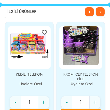
İLGİLİ ÜRÜNLER
favorite_border
favorite_border
KROMİ CEP TELEFON
STİCK CEP
PİLLİ
TELEFONU PİLLİ
Üyelere Özel
Üyelere Özel
-
+
-
+