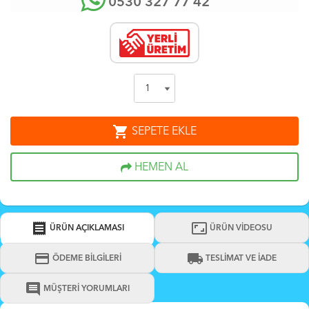
0530 327 77 42
shopping_cart
SEPETE EKLE
HEMEN AL
receipt
aspect_ratio
ÜRÜN AÇIKLAMASI
ÜRÜN VİDEOSU
credit_card
local_shipping
ÖDEME BİLGİLERİ
TESLİMAT VE İADE
comment
MÜŞTERİ YORUMLARI