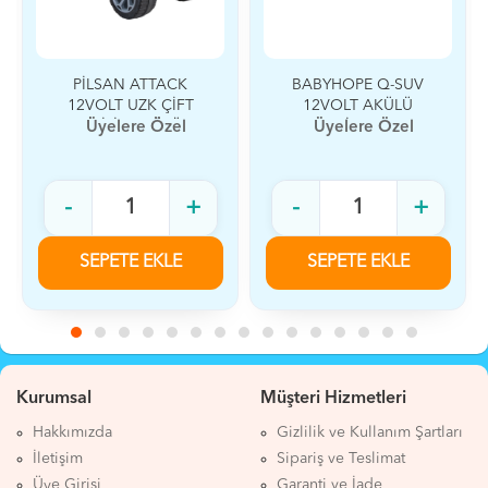
PİLSAN ATTACK
BABYHOPE Q-SUV
12VOLT UZK ÇİFT
12VOLT AKÜLÜ
KİŞİLİK AKÜLÜ
SİYAH
Üyelere Özel
Üyelere Özel
ARABA
-
+
-
+
SEPETE EKLE
SEPETE EKLE
Kurumsal
Müşteri Hizmetleri
Hakkımızda
Gizlilik ve Kullanım Şartları
İletişim
Sipariş ve Teslimat
Üye Girişi
Garanti ve İade