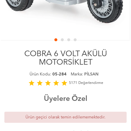
COBRA 6 VOLT AKÜLÜ
MOTORSİKLET
Ürün Kodu:
05-284
Marka:
PİLSAN
star
star
star
star
star
5171
Değerlendirme
Üyelere Özel
Ürün geçici olarak temin edilememektedir.