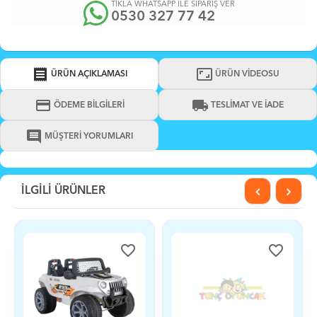
TIKLA WHATSAPP İLE SİPARİŞ VER
0530 327 77 42
receipt
aspect_ratio
ÜRÜN AÇIKLAMASI
ÜRÜN VİDEOSU
credit_card
local_shipping
ÖDEME BİLGİLERİ
TESLİMAT VE İADE
comment
MÜŞTERİ YORUMLARI
İLGİLİ ÜRÜNLER
favorite_border
favorite_border