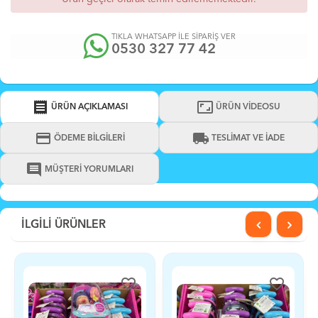
TIKLA WHATSAPP İLE SİPARİŞ VER
0530 327 77 42
receipt
aspect_ratio
ÜRÜN AÇIKLAMASI
ÜRÜN VİDEOSU
credit_card
local_shipping
ÖDEME BİLGİLERİ
TESLİMAT VE İADE
comment
MÜŞTERİ YORUMLARI
İLGİLİ ÜRÜNLER
favorite_border
favorite_border