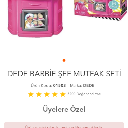
DEDE BARBİE ŞEF MUTFAK SETİ
Ürün Kodu:
01503
Marka:
DEDE
star
star
star
star
star
5200
Değerlendirme
Üyelere Özel
Ürün geçici olarak temin edilememektedir.