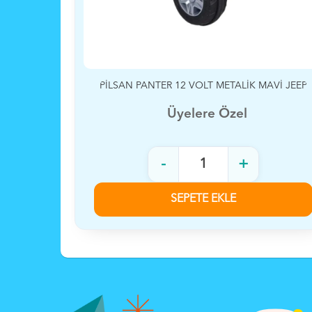
AVİ JEEP
PİLSAN ATTACK 12VOLT UZK ÇİFT KİŞİLİK
AKÜLÜ ARABA
Üyelere Özel
-
+
SEPETE EKLE