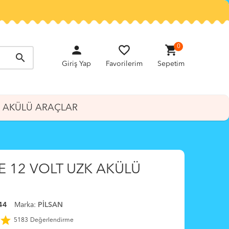
person
favorite_border
shopping_cart
0
search
Giriş Yap
Favorilerim
Sepetim
AKÜLÜ ARAÇLAR
 12 VOLT UZK AKÜLÜ
44
Marka:
PİLSAN
star
5183
Değerlendirme