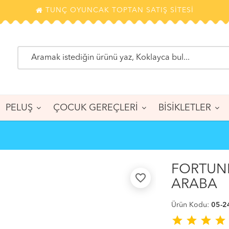
TUNÇ OYUNCAK TOPTAN SATIŞ SİTESİ
PELUŞ
ÇOCUK GEREÇLERİ
BİSİKLETLER
FORTUNE
favorite_border
ARABA
Ürün Kodu:
05-2
star
star
star
star