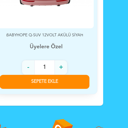
BABY HOPE 444 SPORT AKÜLÜ ARABA
PİLSA
Üyelere Özel
-
+
SEPETE EKLE