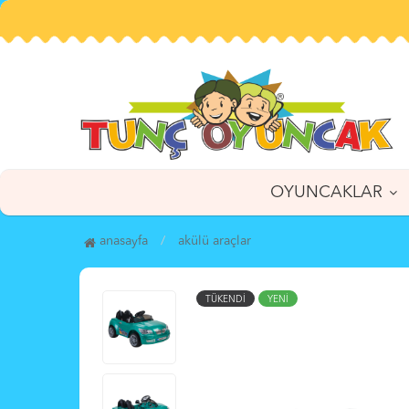
OYUNCAKLAR
anasayfa
akülü araçlar
TÜKENDİ
YENİ