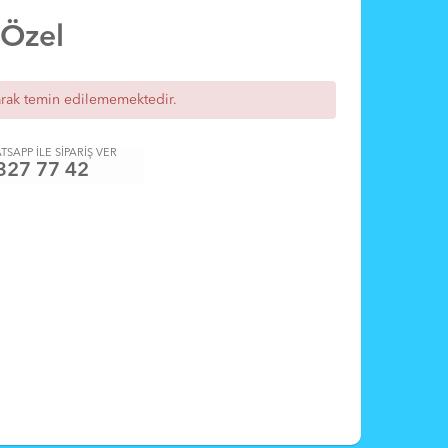
 Özel
arak temin edilememektedir.
TSAPP İLE SİPARİŞ VER
327 77 42