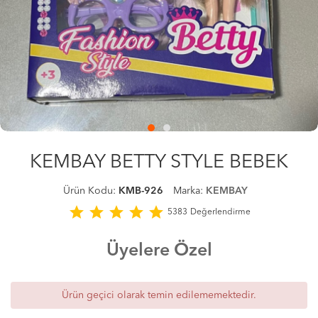
KEMBAY BETTY STYLE BEBEK
Ürün Kodu:
KMB-926
Marka:
KEMBAY
star
star
star
star
star
5383
Değerlendirme
Üyelere Özel
Ürün geçici olarak temin edilememektedir.