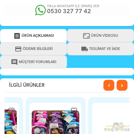
TIKLA WHATSAPP İLE SİPARİŞ VER
0530 327 77 42
receipt
aspect_ratio
ÜRÜN AÇIKLAMASI
ÜRÜN VİDEOSU
credit_card
local_shipping
ÖDEME BİLGİLERİ
TESLİMAT VE İADE
comment
MÜŞTERİ YORUMLARI
İLGİLİ ÜRÜNLER
favorite_border
favorite_border