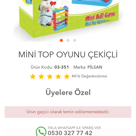
MİNİ TOP OYUNU ÇEKİÇLİ
Ürün Kodu:
03-351
Marka:
PİLSAN
star
star
star
star
star
4416
Değerlendirme
Üyelere Özel
Ürün geçici olarak temin edilememektedir.
TIKLA WHATSAPP İLE SİPARİŞ VER
0530 327 77 42