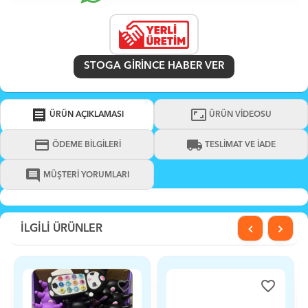
STOGA GIRINCE HABER VER
receipt
aspect_ratio
ÜRÜN AÇIKLAMASI
ÜRÜN VİDEOSU
credit_card
local_shipping
ÖDEME BİLGİLERİ
TESLİMAT VE İADE
comment
MÜŞTERİ YORUMLARI
İLGİLİ ÜRÜNLER
favorite_border
favorite_border