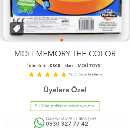
MOLİ MEMORY THE COLOR
Ürün Kodu:
0300
Marka:
MOLİ TOYS
star
star
star
star
star
4906
Değerlendirme
Üyelere Özel
Bu ürün stoklarımızda mevcuttur.
TIKLA WHATSAPP İLE SİPARİŞ VER
0530 327 77 42