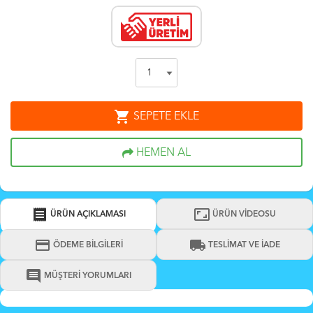
shopping_cart
SEPETE EKLE
HEMEN AL
receipt
aspect_ratio
ÜRÜN AÇIKLAMASI
ÜRÜN VİDEOSU
credit_card
local_shipping
ÖDEME BİLGİLERİ
TESLİMAT VE İADE
comment
MÜŞTERİ YORUMLARI