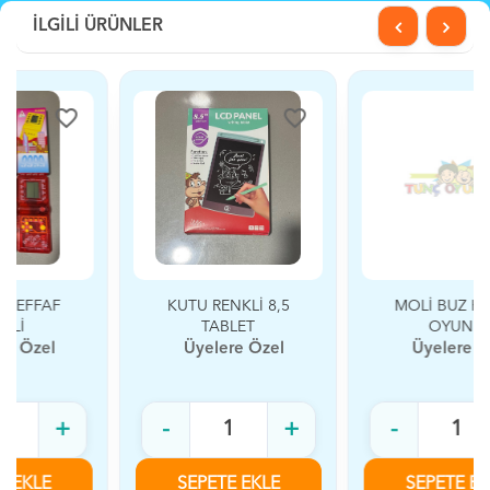
İLGİLİ ÜRÜNLER
favorite_border
favorite_border
KUTU RENKLİ 8,5
MOLİ BUZ KIRMA
TABLET
OYUNU
Üyelere Özel
Üyelere Özel
-
+
-
+
SEPETE EKLE
SEPETE EKLE