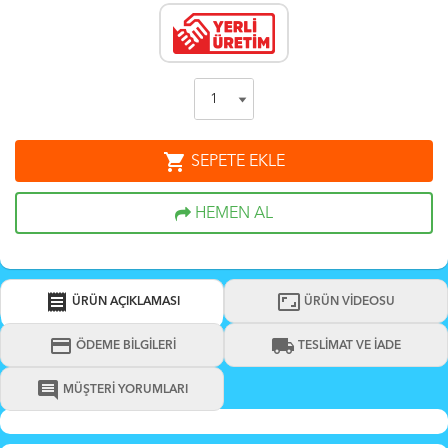
shopping_cart
SEPETE EKLE
HEMEN AL
receipt
aspect_ratio
ÜRÜN AÇIKLAMASI
ÜRÜN VİDEOSU
credit_card
local_shipping
ÖDEME BİLGİLERİ
TESLİMAT VE İADE
comment
MÜŞTERİ YORUMLARI