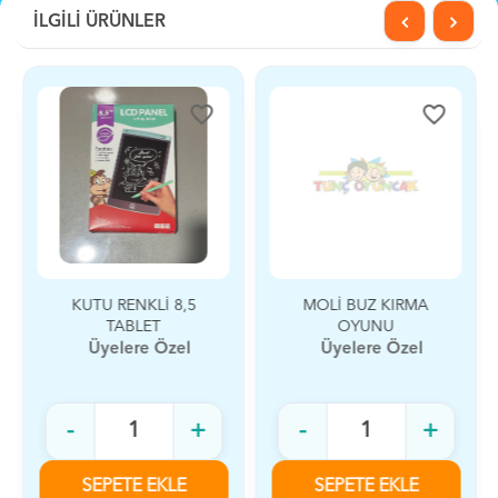
İLGİLİ ÜRÜNLER
favorite_border
favorite_border
KUTU RENKLİ 8,5
MOLİ BUZ KIRMA
TABLET
OYUNU
Üyelere Özel
Üyelere Özel
-
+
-
+
SEPETE EKLE
SEPETE EKLE