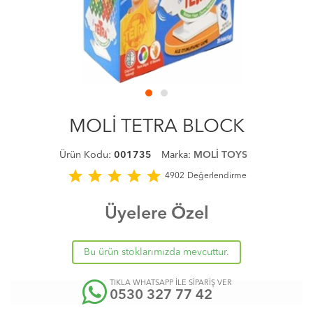
MOLİ TETRA BLOCK
Ürün Kodu:
001735
Marka:
MOLİ TOYS
star
star
star
star
star
4902
Değerlendirme
Üyelere Özel
Bu ürün stoklarımızda mevcuttur.
TIKLA WHATSAPP İLE SİPARİŞ VER
0530 327 77 42