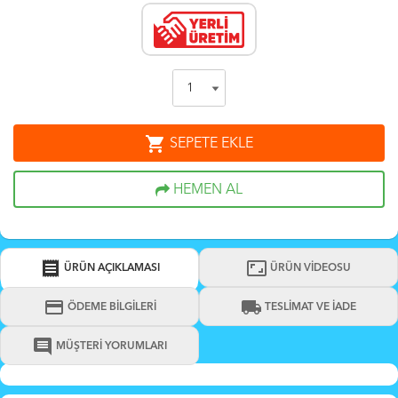
shopping_cart
SEPETE EKLE
HEMEN AL
receipt
aspect_ratio
ÜRÜN AÇIKLAMASI
ÜRÜN VİDEOSU
credit_card
local_shipping
ÖDEME BİLGİLERİ
TESLİMAT VE İADE
comment
MÜŞTERİ YORUMLARI