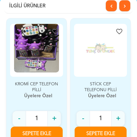
İLGİLİ ÜRÜNLER
favorite_border
favorite_border
KROMİ CEP TELEFON
STİCK CEP
PİLLİ
TELEFONU PİLLİ
Üyelere Özel
Üyelere Özel
-
+
-
+
SEPETE EKLE
SEPETE EKLE