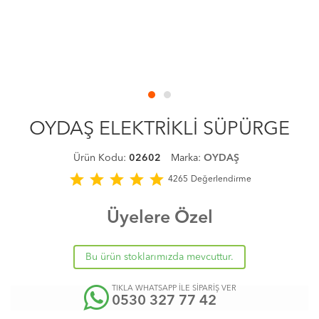
OYDAŞ ELEKTRİKLİ SÜPÜRGE
Ürün Kodu:
02602
Marka:
OYDAŞ
star
star
star
star
star
4265
Değerlendirme
Üyelere Özel
Bu ürün stoklarımızda mevcuttur.
TIKLA WHATSAPP İLE SİPARİŞ VER
0530 327 77 42