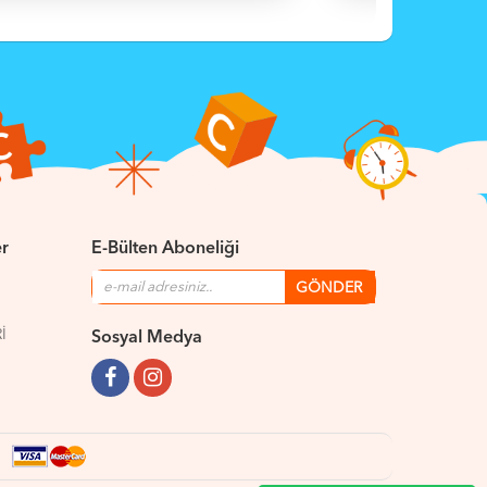
er
E-Bülten Aboneliği
İ
Sosyal Medya