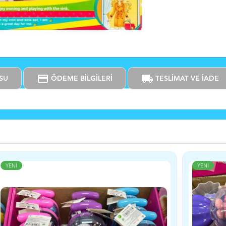
credit_card
local_shipping
SU
ÖDEME BİLGİLERİ
TESLİMAT VE İADE
YENİ