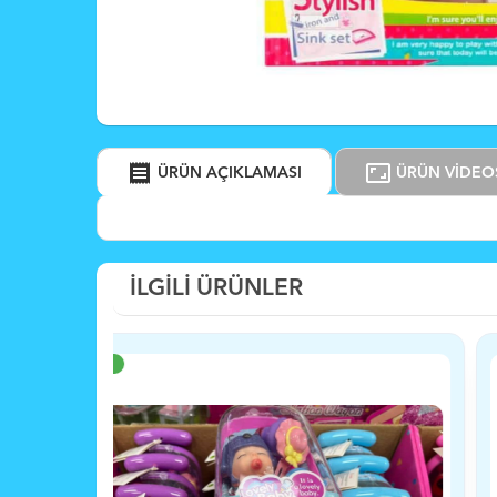
receipt
aspect_ratio
ÜRÜN AÇIKLAMASI
ÜRÜN VİDEO
İLGİLİ ÜRÜNLER
YENİ