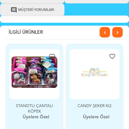
comment
MÜŞTERİ YORUMLARI
İLGİLİ ÜRÜNLER
favorite_border
favorite_border
STANDTLI ÇANTALI
CANDY ŞEKER KIZ
KÖPEK
Üyelere Özel
Üyelere Özel