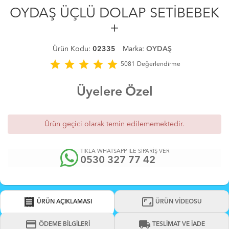
OYDAŞ ÜÇLÜ DOLAP SETİBEBEK
+
Ürün Kodu:
02335
Marka:
OYDAŞ
star
star
star
star
star
5081
Değerlendirme
Üyelere Özel
Ürün geçici olarak temin edilememektedir.
TIKLA WHATSAPP İLE SİPARİŞ VER
0530 327 77 42
receipt
aspect_ratio
ÜRÜN AÇIKLAMASI
ÜRÜN VİDEOSU
credit_card
local_shipping
ÖDEME BİLGİLERİ
TESLİMAT VE İADE