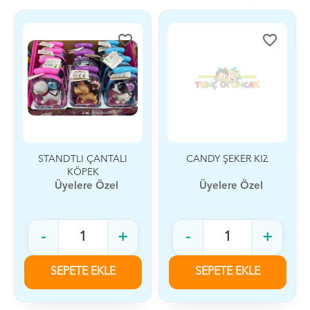
favorite_border
favorite_border
STANDTLI ÇANTALI
CANDY ŞEKER KIZ
KÖPEK
Üyelere Özel
Üyelere Özel
-
+
-
+
SEPETE EKLE
SEPETE EKLE