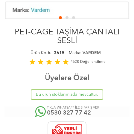
PET-CAGE TAŞİMA ÇANTALI
SESLİ
Ürün Kodu:
3615
Marka:
VARDEM
star
star
star
star
star
4628
Değerlendirme
Üyelere Özel
Bu ürün stoklarımızda mevcuttur.
TIKLA WHATSAPP İLE SİPARİŞ VER
0530 327 77 42