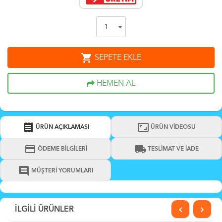
shopping_cart
SEPETE EKLE
HEMEN AL
receipt
aspect_ratio
ÜRÜN AÇIKLAMASI
ÜRÜN VİDEOSU
credit_card
local_shipping
ÖDEME BİLGİLERİ
TESLİMAT VE İADE
comment
MÜŞTERİ YORUMLARI
İLGİLİ ÜRÜNLER