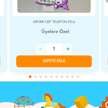
STİCK CEP TELEFONU PİLLİ
Üyelere Özel
-
+
SEPETE EKLE