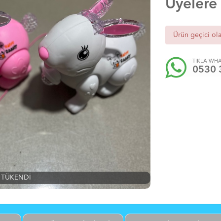
Üyelere
Ürün geçici ol
TIKLA WHA
0530 
TÜKENDİ