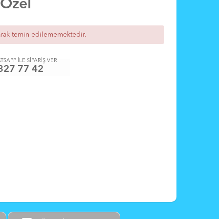
 Özel
arak temin edilememektedir.
TSAPP İLE SİPARİŞ VER
327 77 42