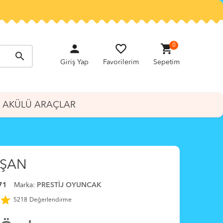
person
favorite_border
shopping_cart
0
search
Giriş Yap
Favorilerim
Sepetim
AKÜLÜ ARAÇLAR
VŞAN
71
Marka:
PRESTİJ OYUNCAK
star
5218
Değerlendirme