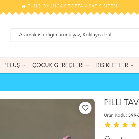
TUNÇ OYUNCAK TOPTAN SATIŞ SİTESİ
PELUŞ
ÇOCUK GEREÇLERİ
BİSİKLETLER
PİLLİ TA
favorite_border
Ürün Kodu:
399-
star
star
star
star