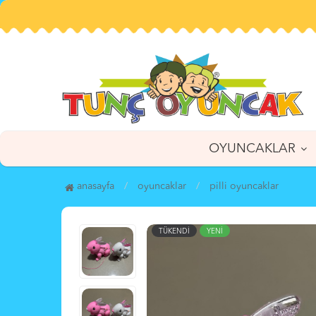
OYUNCAKLAR
anasayfa
oyuncaklar
pi̇lli̇ oyuncaklar
TÜKENDİ
YENİ