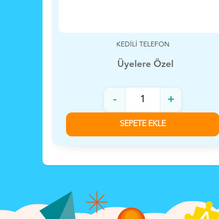
KROMİ CEP TELEFON PİLLİ
Üyelere Özel
-
+
SEPETE EKLE