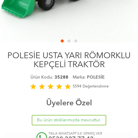
POLESİE USTA YARI RÖMORKLU
KEPÇELİ TRAKTÖR
Ürün Kodu:
35288
Marka:
POLESİE
star
star
star
star
star
5594
Değerlendirme
Üyelere Özel
Bu ürün stoklarımızda mevcuttur.
TIKLA WHATSAPP İLE SİPARİŞ VER