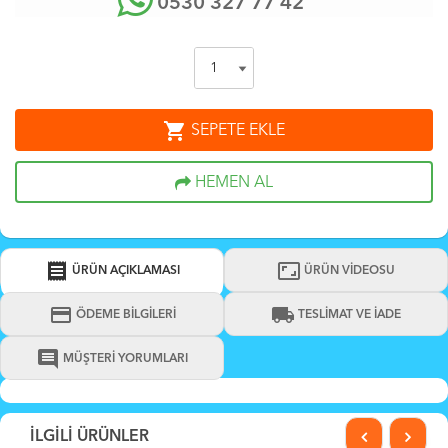
0530 327 77 42
shopping_cart
SEPETE EKLE
HEMEN AL
receipt
aspect_ratio
ÜRÜN AÇIKLAMASI
ÜRÜN VİDEOSU
credit_card
local_shipping
ÖDEME BİLGİLERİ
TESLİMAT VE İADE
comment
MÜŞTERİ YORUMLARI
İLGİLİ ÜRÜNLER