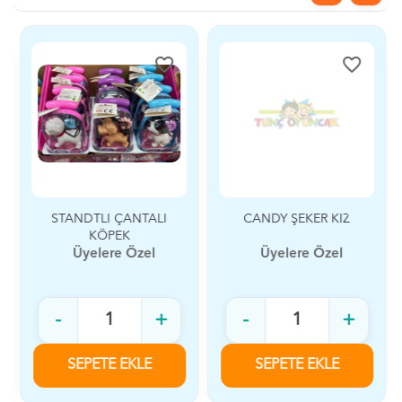
favorite_border
favorite_border
STANDTLI ÇANTALI
CANDY ŞEKER KIZ
KÖPEK
Üyelere Özel
Üyelere Özel
-
+
-
+
SEPETE EKLE
SEPETE EKLE