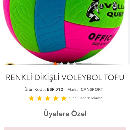
RENKLİ DİKİŞLİ VOLEYBOL TOPU
Ürün Kodu:
BSF-012
Marka:
CANSPORT
star
star
star
star
star
5355
Değerlendirme
Üyelere Özel