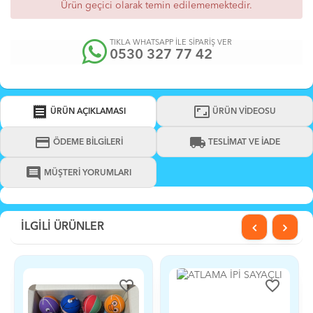
Ürün geçici olarak temin edilememektedir.
TIKLA WHATSAPP İLE SİPARİŞ VER
0530 327 77 42
receipt
aspect_ratio
ÜRÜN AÇIKLAMASI
ÜRÜN VİDEOSU
credit_card
local_shipping
ÖDEME BİLGİLERİ
TESLİMAT VE İADE
comment
MÜŞTERİ YORUMLARI
İLGİLİ ÜRÜNLER
favorite_border
favorite_border