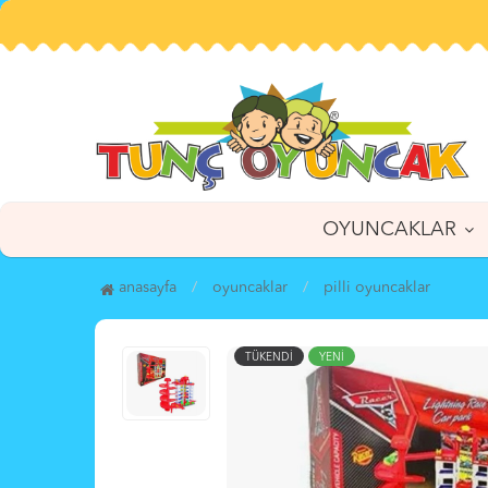
OYUNCAKLAR
anasayfa
oyuncaklar
pi̇lli̇ oyuncaklar
TÜKENDİ
YENİ