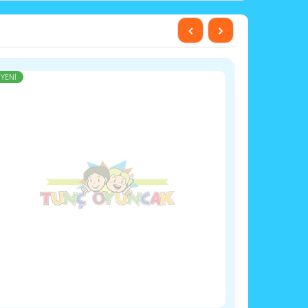
YENİ
YENİ