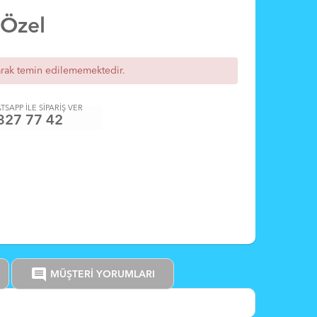
 Özel
arak temin edilememektedir.
TSAPP İLE SİPARİŞ VER
327 77 42
comment
MÜŞTERİ YORUMLARI