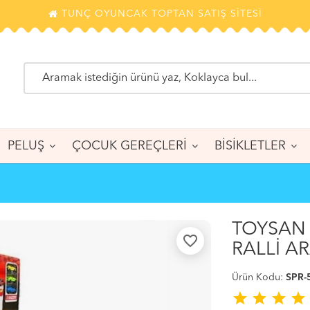
TUNÇ OYUNCAK TOPTAN SATIŞ SİTESİ
PELUŞ
ÇOCUK GEREÇLERİ
BİSİKLETLER
TOYSAN 
favorite_border
RALLİ A
Ürün Kodu:
SPR-
star
star
star
star