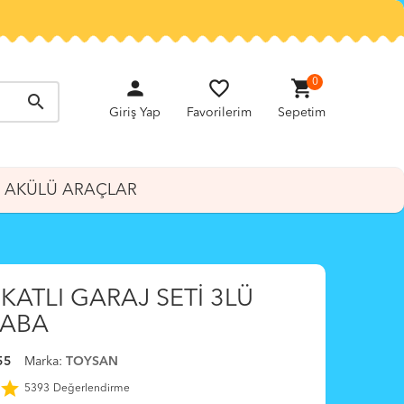
person
favorite_border
shopping_cart
0
search
Giriş Yap
Favorilerim
Sepetim
AKÜLÜ ARAÇLAR
KATLI GARAJ SETİ 3LÜ
RABA
55
Marka:
TOYSAN
star
5393
Değerlendirme