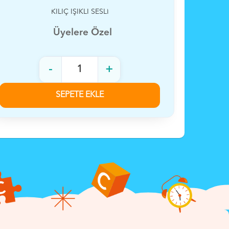
KILIÇ IŞIKLI SESLİ
P
Üyelere Özel
-
+
SEPETE EKLE