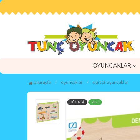
OYUNCAKLAR
anasayfa
oyuncaklar
eği̇ti̇ci̇ oyuncaklar
TÜKENDİ
YENİ