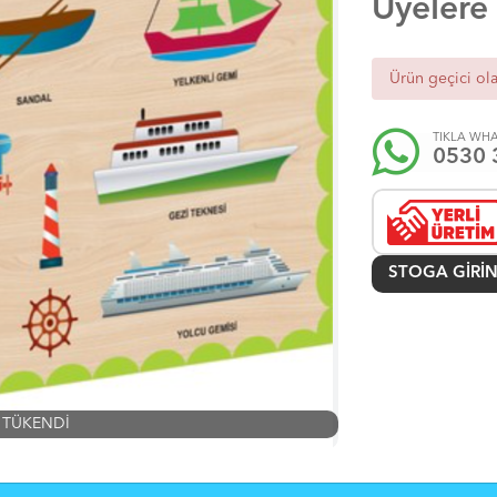
Üyelere
Ürün geçici ol
TIKLA WHA
0530 
STOGA GIRIN
TÜKENDİ