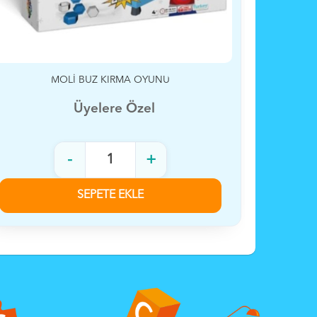
KUKULİ CEP TELEFONU
Üyelere Özel
-
+
SEPETE EKLE