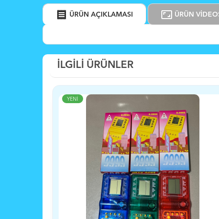
receipt
aspect_ratio
ÜRÜN AÇIKLAMASI
ÜRÜN VİDEO
İLGİLİ ÜRÜNLER
YENİ