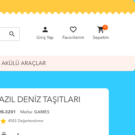
person
favorite_border
shopping_cart
0
search
Giriş Yap
Favorilerim
Sepetim
AKÜLÜ ARAÇLAR
ZIL DENİZ TAŞITLARI
HS-3201
Marka:
GAMES
star
4503
Değerlendirme