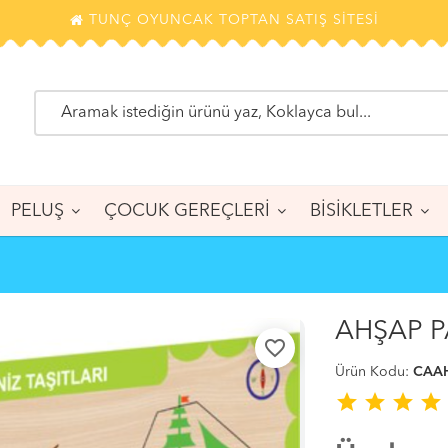
TUNÇ OYUNCAK TOPTAN SATIŞ SİTESİ
PELUŞ
ÇOCUK GEREÇLERİ
BİSİKLETLER
AHŞAP PA
favorite_border
Ürün Kodu:
CAA
star
star
star
star