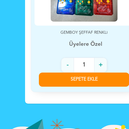
KUTU RENKLİ 8,5 TABLET
Üyelere Özel
-
+
SEPETE EKLE