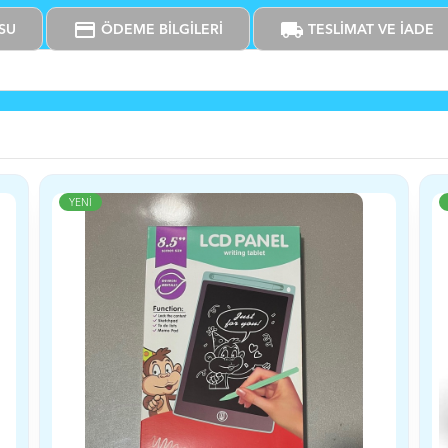
credit_card
local_shipping
SU
ÖDEME BİLGİLERİ
TESLİMAT VE İADE
YENİ