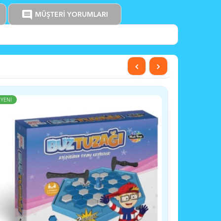
comment
MÜŞTERİ YORUMLARI
YENİ
YENİ