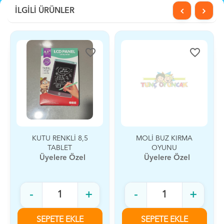
İLGİLİ ÜRÜNLER
favorite_border
favorite_border
KUTU RENKLİ 8,5
MOLİ BUZ KIRMA
TABLET
OYUNU
Üyelere Özel
Üyelere Özel
-
+
-
+
SEPETE EKLE
SEPETE EKLE