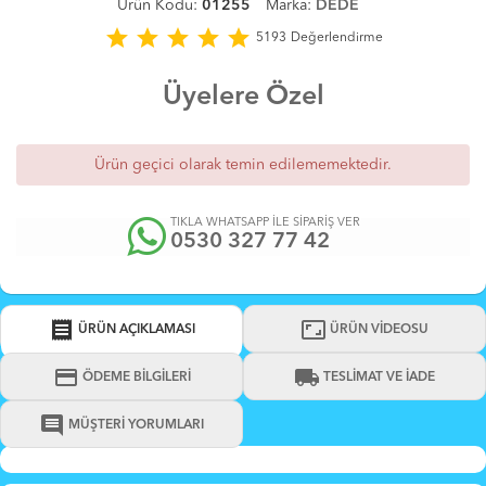
Ürün Kodu:
01255
Marka:
DEDE
star
star
star
star
star
5193
Değerlendirme
Üyelere Özel
Ürün geçici olarak temin edilememektedir.
TIKLA WHATSAPP İLE SİPARİŞ VER
0530 327 77 42
receipt
aspect_ratio
ÜRÜN AÇIKLAMASI
ÜRÜN VİDEOSU
credit_card
local_shipping
ÖDEME BİLGİLERİ
TESLİMAT VE İADE
comment
MÜŞTERİ YORUMLARI