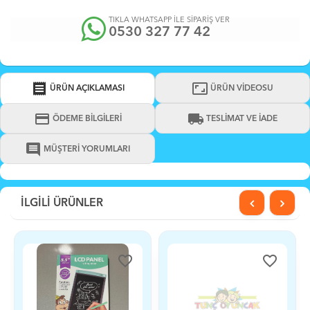
TIKLA WHATSAPP İLE SİPARİŞ VER
0530 327 77 42
receipt
aspect_ratio
ÜRÜN AÇIKLAMASI
ÜRÜN VİDEOSU
credit_card
local_shipping
ÖDEME BİLGİLERİ
TESLİMAT VE İADE
comment
MÜŞTERİ YORUMLARI
İLGİLİ ÜRÜNLER
favorite_border
favorite_border