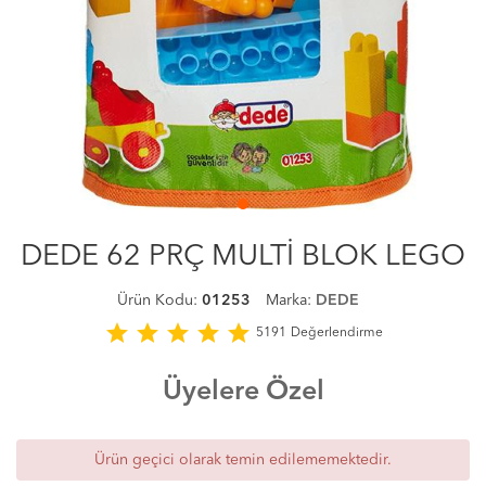
DEDE 62 PRÇ MULTİ BLOK LEGO
Ürün Kodu:
01253
Marka:
DEDE
star
star
star
star
star
5191
Değerlendirme
Üyelere Özel
Ürün geçici olarak temin edilememektedir.