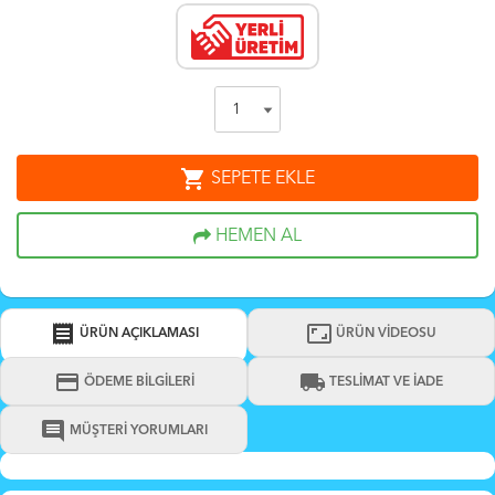
shopping_cart
SEPETE EKLE
HEMEN AL
receipt
aspect_ratio
ÜRÜN AÇIKLAMASI
ÜRÜN VİDEOSU
credit_card
local_shipping
ÖDEME BİLGİLERİ
TESLİMAT VE İADE
comment
MÜŞTERİ YORUMLARI