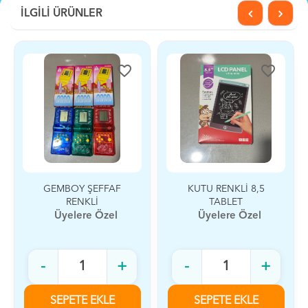
İLGİLİ ÜRÜNLER
favorite_border
favorite_border
GEMBOY ŞEFFAF
KUTU RENKLİ 8,5
RENKLİ
TABLET
Üyelere Özel
Üyelere Özel
-
+
-
+
SEPETE EKLE
SEPETE EKLE