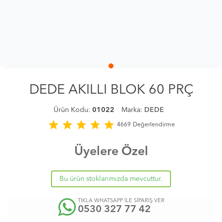
DEDE AKILLI BLOK 60 PRÇ
Ürün Kodu:
01022
Marka:
DEDE
star
star
star
star
star
4669
Değerlendirme
Üyelere Özel
Bu ürün stoklarımızda mevcuttur.
TIKLA WHATSAPP İLE SİPARİŞ VER
0530 327 77 42