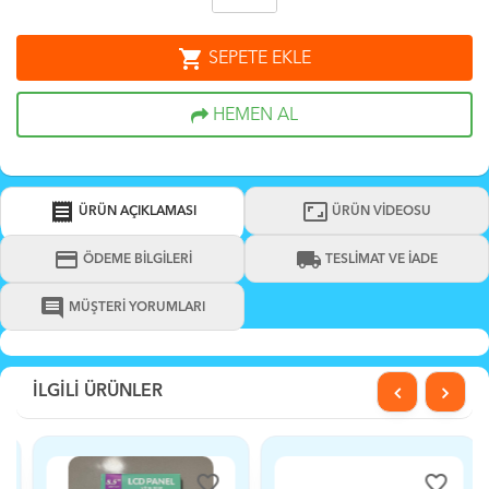
shopping_cart
SEPETE EKLE
HEMEN AL
receipt
aspect_ratio
ÜRÜN AÇIKLAMASI
ÜRÜN VİDEOSU
credit_card
local_shipping
ÖDEME BİLGİLERİ
TESLİMAT VE İADE
comment
MÜŞTERİ YORUMLARI
İLGİLİ ÜRÜNLER
favorite_border
favorite_border