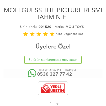
MOLİ GUESS THE PICTURE RESMİ
TAHMİN ET
Ürün Kodu:
001520
Marka:
MOLİ TOYS
star
star
star
star
star
4256
Değerlendirme
Üyelere Özel
Bu ürün stoklarımızda mevcuttur.
TIKLA WHATSAPP İLE SİPARİŞ VER
0530 327 77 42